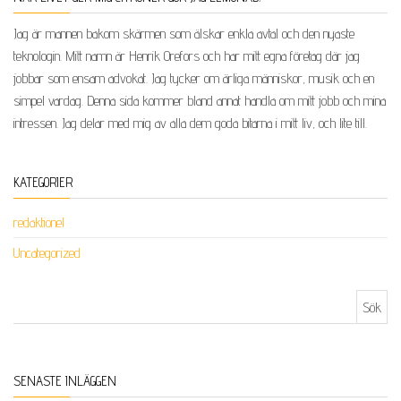
Jag är mannen bakom skärmen som älskar enkla avtal och den nyaste
teknologin. Mitt namn är Henrik Orefors och har mitt egna företag där jag
jobbar som ensam advokat. Jag tycker om ärliga människor, musik och en
simpel vardag. Denna sida kommer bland annat handla om mitt jobb och mina
intressen. Jag delar med mig av alla dem goda bitarna i mitt liv, och lite till.
KATEGORIER
redaktionel
Uncategorized
Sök efter:
SENASTE INLÄGGEN