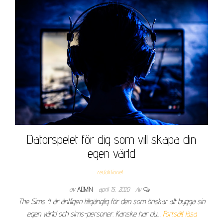
Datorspelet för dig som vill skapa din
egen värld
redaktionel
av
ADMIN
april 15, 2020
Av
The Sims 4 är äntligen tillgänglig för den som önskar att bygga sin
egen värld och sims-personer. Kanske har du…
Fortsätt läsa